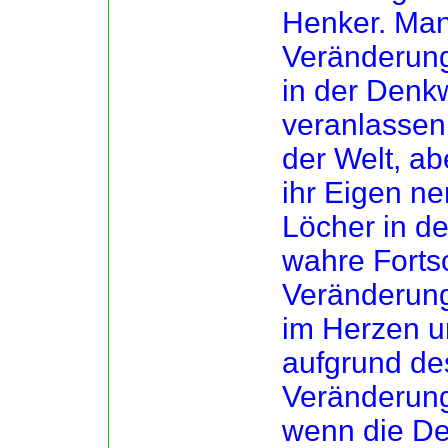
Henker. Man
Veränderung
in der Denk
veranlassen.
der Welt, ab
ihr Eigen ne
Löcher in de
wahre Fortsc
Veränderun
im Herzen u
aufgrund des
Veränderung
wenn die De