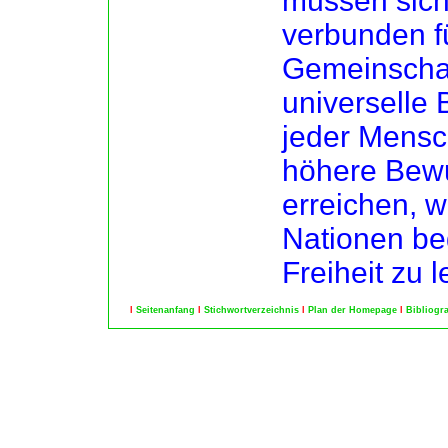
müssen sich
verbunden f
Gemeinschaft
universelle 
jeder Mensc
höhere Bewu
erreichen, 
Nationen be
Freiheit zu 
l
Seitenanfang
l
Stichwortverzeichnis
l
Plan der Homepage
l
Bibliogr