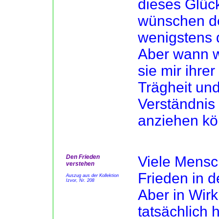
dieses Glüc
wünschen de
wenigstens d
Aber wann w
sie mir ihre
Trägheit un
Verständnis
anziehen k
Den Frieden
Viele Mensc
verstehen
Frieden in d
Auszug aus der Kollektion
Izvor, Nr. 208
Aber in Wirkl
tatsächlich 