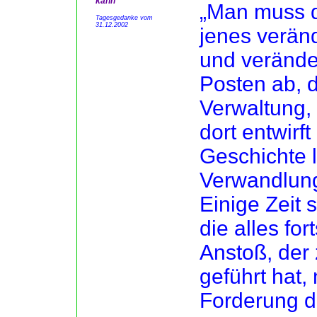
kann
„Man muss 
Tagesgedanke vom
31.12.2002
jenes verän
und veränder
Posten ab, d
Verwaltung, 
dort entwirf
Geschichte l
Verwandlung
Einige Zeit 
die alles fo
Anstoß, der
geführt hat,
Forderung d