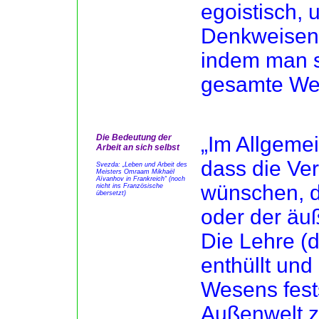
egoistisch, 
Denkweisen
indem man s
gesamte Wel
Die Bedeutung der
„Im Allgeme
Arbeit an sich selbst
dass die Ver
Svezda: „Leben und Arbeit des
Meisters Omraam Mikhaël
Aïvanhov in Frankreich“ (noch
wünschen, 
nicht ins Französische
übersetzt)
oder der äu
Die Lehre (
enthüllt und
Wesens fests
Außenwelt zu