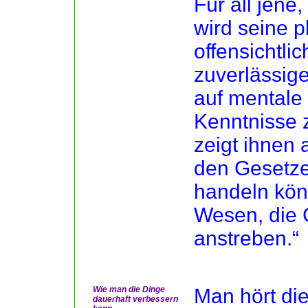
Für all jene
wird seine 
offensichtlic
zuverlässige
auf mentale
Kenntnisse z
zeigt ihnen 
den Gesetze
handeln kön
Wesen, die 
anstreben.“
Wie man die Dinge
Man hört die
dauerhaft verbessern