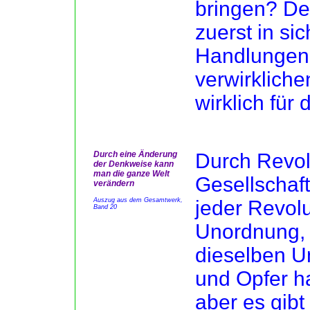
bringen? De
zuerst in sic
Handlungen
verwirkliche
wirklich für
Durch eine Änderung
Durch Revol
der Denkweise kann
man die ganze Welt
Gesellschaft
verändern
Auszug aus dem Gesamtwerk,
jeder Revolu
Band 20
Unordnung, 
dieselben U
und Opfer h
aber es gib