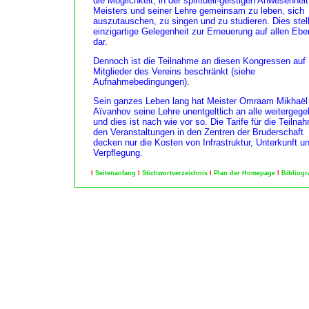
die Möglichkeit, in der spirituell-geistigen Anwesenhei
Meisters und seiner Lehre gemeinsam zu leben, sich
auszutauschen, zu singen und zu studieren. Dies stell
einzigartige Gelegenheit zur Erneuerung auf allen Eb
dar.
Dennoch ist die Teilnahme an diesen Kongressen auf
Mitglieder des Vereins beschränkt (siehe
Aufnahmebedingungen).
Sein ganzes Leben lang hat Meister Omraam Mikhaël
Aïvanhov seine Lehre unentgeltlich an alle weitergege
und dies ist nach wie vor so. Die Tarife für die Teilna
den Veranstaltungen in den Zentren der Bruderschaft
decken nur die Kosten von Infrastruktur, Unterkunft u
Verpflegung.
l
Seitenanfang
l
Stichwortverzeichnis
l
Plan der Homepage
l
Bibliogr