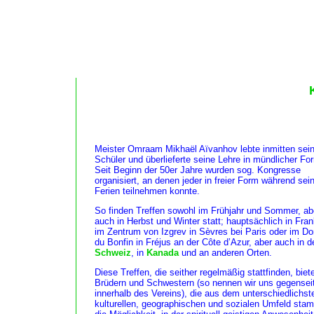
Meister Omraam Mikhaël Aïvanhov lebte inmitten sein
Schüler und überlieferte seine Lehre in mündlicher Fo
Seit Beginn der 50er Jahre wurden sog. Kongresse
organisiert, an denen jeder in freier Form während sei
Ferien teilnehmen konnte.
So finden Treffen sowohl im Frühjahr und Sommer, ab
auch in Herbst und Winter statt; hauptsächlich in Fran
im Zentrum von Izgrev in Sèvres bei Paris oder im D
du Bonfin in Fréjus an der Côte d’Azur, aber auch in d
Schweiz
, in
Kanada
und an anderen Orten.
Diese Treffen, die seither regelmäßig stattfinden, biet
Brüdern und Schwestern (so nennen wir uns gegenseit
innerhalb des Vereins), die aus dem unterschiedlichst
kulturellen, geographischen und sozialen Umfeld sta